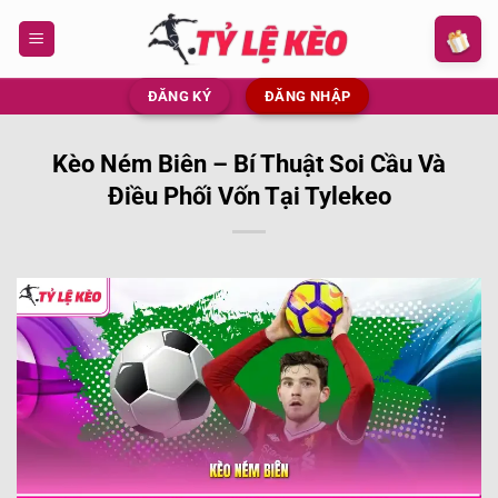
Bỏ
qua
nội
dung
ĐĂNG KÝ
ĐĂNG NHẬP
Kèo Ném Biên – Bí Thuật Soi Cầu Và
Điều Phối Vốn Tại Tylekeo