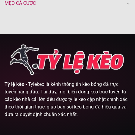
MẸO CÁ CƯỢC
Tỷ lệ kèo
- Tylekeo là kênh thông tin kèo bóng đá trực
tuyến hàng đầu. Tại đây, mọi biến động kèo trực tuyến từ
các kèo nhà cái lớn đều được ty le keo cập nhật chính xác
theo thời gian thực, giúp bạn soi kèo bóng đá hiệu quả và
đưa ra quyết định chuẩn xác nhất.