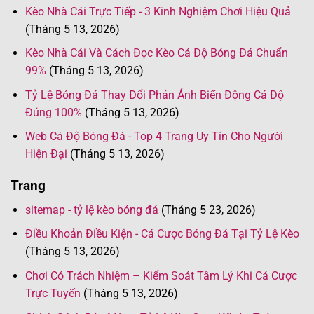
Kèo Nhà Cái Trực Tiếp - 3 Kinh Nghiệm Chơi Hiệu Quả
(Tháng 5 13, 2026)
Kèo Nhà Cái Và Cách Đọc Kèo Cá Độ Bóng Đá Chuẩn
99%
(Tháng 5 13, 2026)
Tỷ Lệ Bóng Đá Thay Đổi Phản Ánh Biến Động Cá Độ
Đúng 100%
(Tháng 5 13, 2026)
Web Cá Độ Bóng Đá - Top 4 Trang Uy Tín Cho Người
Hiện Đại
(Tháng 5 13, 2026)
Trang
sitemap - tỷ lệ kèo bóng đá
(Tháng 5 23, 2026)
Điều Khoản Điều Kiện - Cá Cược Bóng Đá Tại Tỷ Lệ Kèo
(Tháng 5 13, 2026)
Chơi Có Trách Nhiệm – Kiểm Soát Tâm Lý Khi Cá Cược
Trực Tuyến
(Tháng 5 13, 2026)