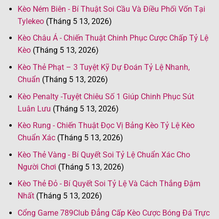
Kèo Ném Biên - Bí Thuật Soi Cầu Và Điều Phối Vốn Tại
Tylekeo
(Tháng 5 13, 2026)
Kèo Châu Á - Chiến Thuật Chinh Phục Cược Chấp Tỷ Lệ
Kèo
(Tháng 5 13, 2026)
Kèo Thẻ Phạt – 3 Tuyệt Kỹ Dự Đoán Tỷ Lệ Nhanh,
Chuẩn
(Tháng 5 13, 2026)
Kèo Penalty -Tuyệt Chiêu Số 1 Giúp Chinh Phục Sút
Luân Lưu
(Tháng 5 13, 2026)
Kèo Rung - Chiến Thuật Đọc Vị Bảng Kèo Tỷ Lệ Kèo
Chuẩn Xác
(Tháng 5 13, 2026)
Kèo Thẻ Vàng - Bí Quyết Soi Tỷ Lệ Chuẩn Xác Cho
Người Chơi
(Tháng 5 13, 2026)
Kèo Thẻ Đỏ - Bí Quyết Soi Tỷ Lệ Và Cách Thắng Đậm
Nhất
(Tháng 5 13, 2026)
Cổng Game 789Club Đẳng Cấp Kèo Cược Bóng Đá Trực