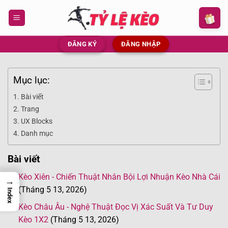
Bỏ
qua
nội
dung
ĐĂNG KÝ
ĐĂNG NHẬP
Mục lục:
Bài viết
Trang
UX Blocks
Danh mục
Bài viết
Kèo Xiên - Chiến Thuật Nhân Bội Lợi Nhuận Kèo Nhà Cái
→
(Tháng 5 13, 2026)
Index
Kèo Châu Âu - Nghệ Thuật Đọc Vị Xác Suất Và Tư Duy
Kèo 1X2
(Tháng 5 13, 2026)