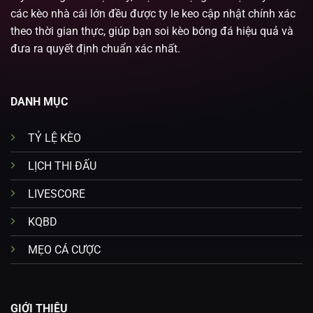
các kèo nhà cái lớn đều được ty le keo cập nhật chính xác
theo thời gian thực, giúp bạn soi kèo bóng đá hiệu quả và
đưa ra quyết định chuẩn xác nhất.
DANH MỤC
TỶ LỆ KÈO
LỊCH THI ĐẤU
LIVESCORE
KQBD
MẸO CÁ CƯỢC
GIỚI THIỆU