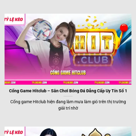
Cổng Game Hitclub – Sân Chơi Bóng Đá Đẳng Cấp Uy Tín Số 1
Cổng game Hitclub hiện đang làm mưa làm gió trên thị trường
giải trí nhờ