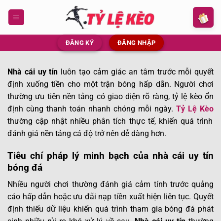
Bỏ
qua
nội
dung
ĐĂNG KÝ
ĐĂNG NHẬP
Nhà cái uy tín
luôn tạo cảm giác an tâm trước mỗi quyết
định xuống tiền cho một trận bóng hấp dẫn. Người chơi
thường ưu tiên nền tảng có giao diện rõ ràng, tỷ lệ kèo ổn
định cùng thanh toán nhanh chóng mỗi ngày.
Tỷ Lệ Kèo
thường cập nhật nhiều phân tích thực tế, khiến quá trình
đánh giá nền tảng cá độ trở nên dễ dàng hơn.
Tiêu chí pháp lý minh bạch của nhà cái uy tín
bóng đá
Nhiều người chơi thường đánh giá cảm tính trước quảng
cáo hấp dẫn hoặc ưu đãi nạp tiền xuất hiện liên tục. Quyết
định thiếu dữ liệu khiến quá trình tham gia bóng đá phát