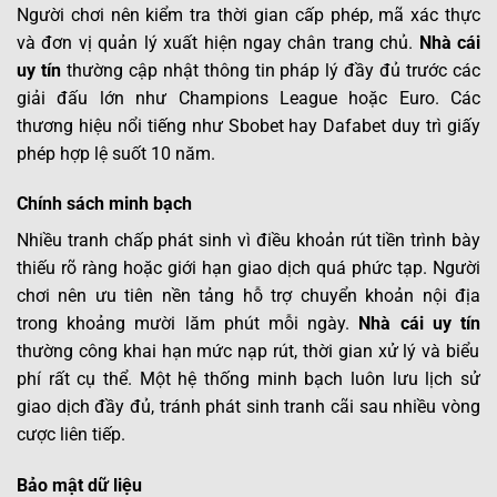
Người chơi nên kiểm tra thời gian cấp phép, mã xác thực
và đơn vị quản lý xuất hiện ngay chân trang chủ.
Nhà cái
uy tín
thường cập nhật thông tin pháp lý đầy đủ trước các
giải đấu lớn như Champions League hoặc Euro. Các
thương hiệu nổi tiếng như Sbobet hay Dafabet duy trì giấy
phép hợp lệ suốt 10 năm.
Chính sách minh bạch
Nhiều tranh chấp phát sinh vì điều khoản rút tiền trình bày
thiếu rõ ràng hoặc giới hạn giao dịch quá phức tạp. Người
chơi nên ưu tiên nền tảng hỗ trợ chuyển khoản nội địa
trong khoảng mười lăm phút mỗi ngày.
Nhà cái uy tín
thường công khai hạn mức nạp rút, thời gian xử lý và biểu
phí rất cụ thể. Một hệ thống minh bạch luôn lưu lịch sử
giao dịch đầy đủ, tránh phát sinh tranh cãi sau nhiều vòng
cược liên tiếp.
Bảo mật dữ liệu