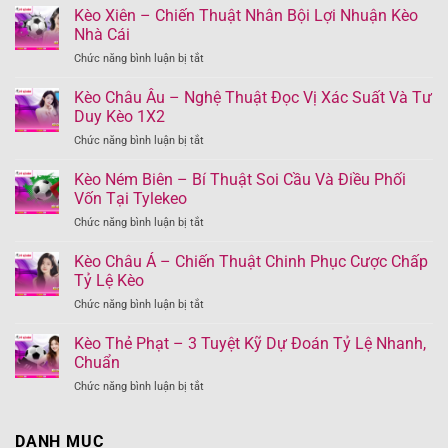
Kèo Xiên – Chiến Thuật Nhân Bội Lợi Nhuận Kèo
Nhà Cái
Chức năng bình luận bị tắt
ở
Kèo
Xiên
Kèo Châu Âu – Nghệ Thuật Đọc Vị Xác Suất Và Tư
–
Duy Kèo 1X2
Chiến
Chức năng bình luận bị tắt
ở
Thuật
Kèo
Nhân
Châu
Kèo Ném Biên – Bí Thuật Soi Cầu Và Điều Phối
Bội
Âu
Lợi
Vốn Tại Tylekeo
–
Nhuận
Chức năng bình luận bị tắt
ở
Nghệ
Kèo
Kèo
Thuật
Nhà
Ném
Kèo Châu Á – Chiến Thuật Chinh Phục Cược Chấp
Đọc
Cái
Biên
Vị
Tỷ Lệ Kèo
–
Xác
Chức năng bình luận bị tắt
ở
Bí
Suất
Kèo
Thuật
Và
Châu
Kèo Thẻ Phạt – 3 Tuyệt Kỹ Dự Đoán Tỷ Lệ Nhanh,
Soi
Tư
Á
Cầu
Chuẩn
Duy
–
Và
Kèo
Chức năng bình luận bị tắt
ở
Chiến
Điều
1X2
Kèo
Thuật
Phối
Thẻ
Chinh
Vốn
Phạt
DANH MỤC
Phục
Tại